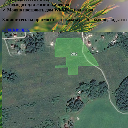
✓
Подходит для жизни и аренды
✓
Можно построить дом Wi-KiNG под ключ
Запишитесь на просмотр
— покажем расположение, виды со с
Задать вопрос