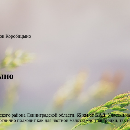
лок Коробицыно
ыно
кого района Ленинградской области,
65 км от КАД
. Участки н
 отлично подходит как для частной малоэтажной застройки, так 