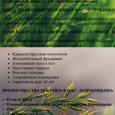
Коммерческие объекты для туристического потока
ИНВЕСТИЦИОННЫЙ ПОТЕНЦИАЛ ИЖС «КОРОБИЦЫ
Спрос на размещение в Коробицыно стабильно держится на сез
управляющую компанию — особенно в периоды праздников и в
ДОМА Wi-KiNG В ИЖС «КОРОБИЦЫНО» — СТРОИТЕЛ
В ИЖС
«Коробицыно»
можно
построить дом Wi-KiNG
под к
использования: для семьи, отдыха или аренды.
Каркасно-брусовая технология
Железобетонный фундамент
Панорамные окна в пол
Просторные террасы
Высокие потолки
Современные планировки
Гарантия на дом: 10 лет
ПРЕИМУЩЕСТВА ПОКУПКИ В ИЖС «КОРОБИЦЫНО»
✓
65 км от КАД
✓
Южный видовой склон рядом с курортами Коробицыно
✓
ИЖС
✓
Электричество и газ