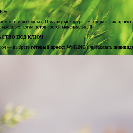
НО»
онности и выходных. Покупку можно рассматривать как проект п
ыходных, когда поток гостей максимальный.
ЬСТВО ПОД КЛЮЧ
люч — выбрать
готовый проект Wi-KiNG
или заказать
индивид