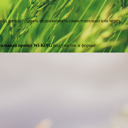
од аренду: сдавать недвижимость самостоятельно или через
уальный проект Wi-KiNG
под участок и формат