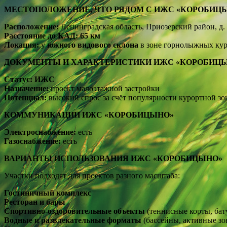
МЕСТОПОЛОЖЕНИЕ, ЧТО РЯДОМ С ИЖС «КОРОБИЦ
Расположение:
Ленинградская область, Приозерский район, д.
Расстояние до КАД:
65 км
Локация:
у
южного видового склона
в зоне горнолыжных ку
ДОКУМЕНТЫ И ХАРАКТЕРИСТИКИ ИЖС «КОРОБИЦ
Статус:
ИЖС
Назначение:
проект малоэтажной застройки
Потенциал:
высокий спрос за счёт популярности курортной з
КОММУНИКАЦИИ ИЖС «КОРОБИЦЫНО»
Электроснабжение:
есть
Газоснабжение:
есть
ВАРИАНТЫ ИСПОЛЬЗОВАНИЯ ИЖС «КОРОБИЦЫНО»
Участки подходят для проектов разного масштаба:
Гостиничный комплекс
Ресторан и бары
Спортивно-оздоровительные объекты
(теннисные корты, бат
Водные и развлекательные форматы
(бассейны, активные зо