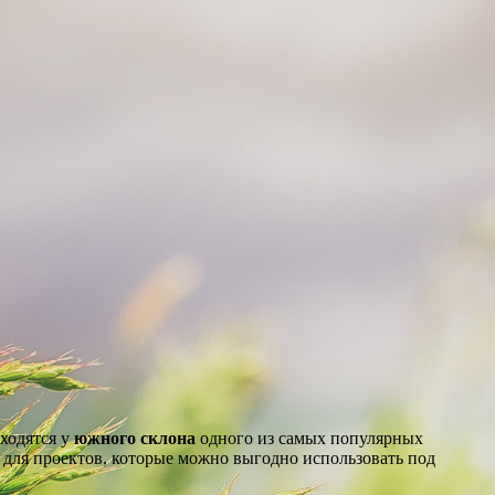
аходятся у
южного склона
одного из самых популярных
и для проектов, которые можно выгодно использовать под