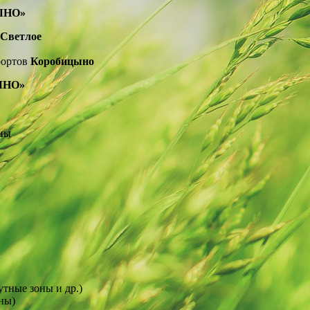
ЫНО»
Светлое
рортов
Коробицыно
ЫНО»
оны
утные зоны и др.)
ны)