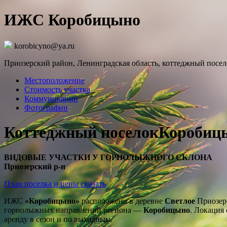
ИЖС Коробицыно
korobicyno@ya.ru
Приозерский район, Ленинградская область, коттеджный посе
Местоположение
Стоимость участка
Коммуникации
Фотографии
Коттеджный поселок
Коробиц
ВИДОВЫЕ УЧАСТКИ У ГОРНОЛЫЖНОГО СКЛОНА
Приозерский р-н
План поселка и цены скачать
ИЖС
«Коробицыно»
расположено в деревне
Светлое
Приозерс
горнолыжных направлений региона —
Коробицыно
. Локация
аренду в сезон и по выходным.